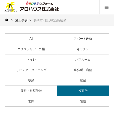
施工事例
長崎市K様邸洗面所改修
All
アパート改修
エクステリア・外構
キッチン
トイレ
バスルーム
リビング・ダイニング
事務所・店舗
収納
居室
屋根・外壁塗装
洗面所
玄関
階段