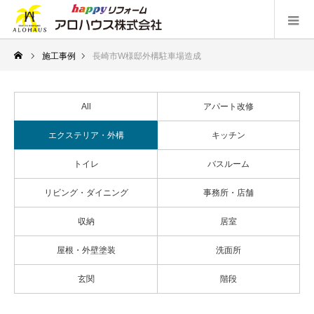
施工事例
長崎市W様邸外構駐車場造成
All
アパート改修
エクステリア・外構
キッチン
トイレ
バスルーム
リビング・ダイニング
事務所・店舗
収納
居室
屋根・外壁塗装
洗面所
玄関
階段