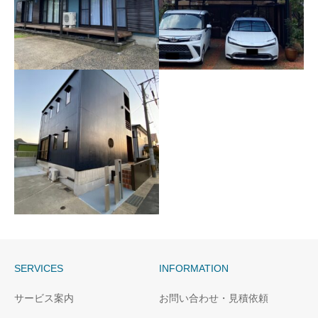
長崎市S様邸エクステリア
西彼時津町H様邸エクステ
外構テラスウッドデッキ
リア外構カーポートラテ
新設
ィス新設
SERVICES
INFORMATION
長崎市W様邸外構駐車場
サービス案内
お問い合わせ・見積依頼
造成