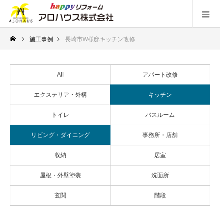
施工事例
長崎市W様邸キッチン改修
All
アパート改修
エクステリア・外構
キッチン
トイレ
バスルーム
リビング・ダイニング
事務所・店舗
収納
居室
屋根・外壁塗装
洗面所
玄関
階段