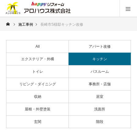
施工事例
長崎市S様邸キッチン改修
All
アパート改修
エクステリア・外構
キッチン
トイレ
バスルーム
リビング・ダイニング
事務所・店舗
収納
居室
屋根・外壁塗装
洗面所
玄関
階段