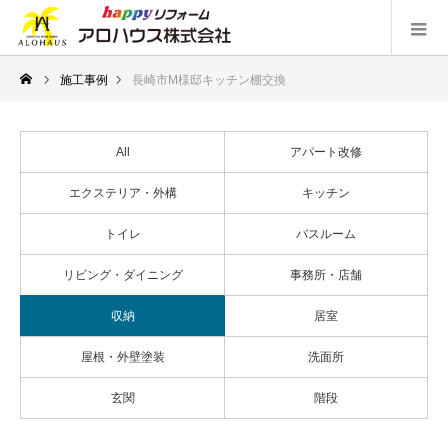
施工事例
長崎市M様邸キッチン棚交換
All
アパート改修
エクステリア・外構
キッチン
トイレ
バスルーム
リビング・ダイニング
事務所・店舗
収納
居室
屋根・外壁塗装
洗面所
玄関
階段