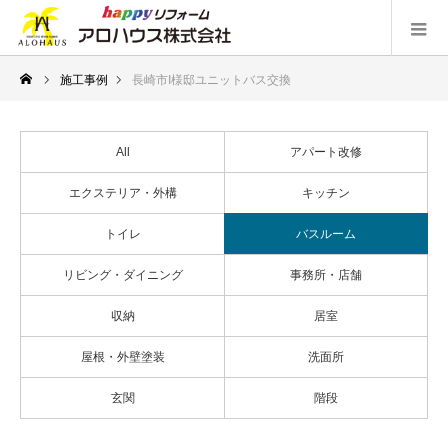
施工事例
長崎市I様邸ユニットバス交換
All
アパート改修
エクステリア・外構
キッチン
トイレ
バスルーム
リビング・ダイニング
事務所・店舗
収納
居室
屋根・外壁塗装
洗面所
玄関
階段