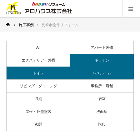
施工事例
長崎市物件リフォーム
All
アパート改修
エクステリア・外構
キッチン
トイレ
バスルーム
リビング・ダイニング
事務所・店舗
収納
居室
屋根・外壁塗装
洗面所
玄関
階段