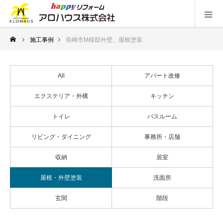
施工事例
長崎市M様邸外壁、屋根塗装
All
アパート改修
エクステリア・外構
キッチン
トイレ
バスルーム
リビング・ダイニング
事務所・店舗
収納
居室
屋根・外壁塗装
洗面所
玄関
階段